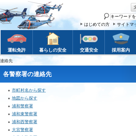
サ
イ
はじめての方
サイトマ
ト
内
検
運転免許
暮らしの安全
交通安全
採用案内
索
の連絡先
各警察署の連絡先
市町村名から探す
地図から探す
浦和警察署
浦和東警察署
浦和西警察署
大宮警察署