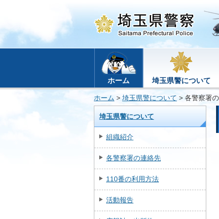
ホーム
埼玉県警について
ホーム
>
埼玉県警について
> 各警察署
埼玉県警について
組織紹介
各警察署の連絡先
110番の利用方法
活動報告