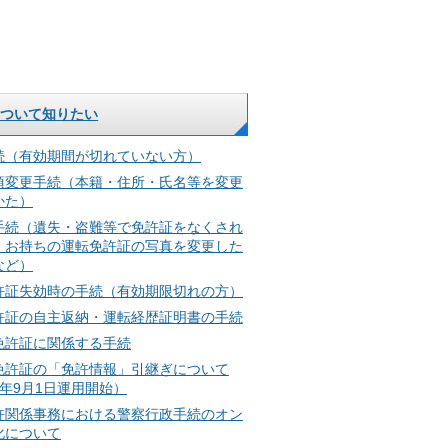
について知りたい
続（有効期間が切れていない方）
項変更手続（本籍・住所・氏名等を変更
かた）
手続（遺失・盗難等で免許証をなくされ
、お持ちの運転免許証の写真を変更した
など）
許証失効時の手続（有効期限切れの方）
許証の自主返納・運転経歴証明書の手続
免許証に関係する手続
免許証の「免許情報」引継ぎについて
年9月1日運用開始）
許関係事務における警察行政手続のオン
化について