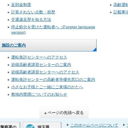
反則金制度
高齢運
計算されない点数・前歴
記載事
交通違反歴を知る方法
停止処分を受けた運転者へ（Foreign language
version)
施設のご案内
運転免許センターへのアクセス
岩槻高齢者講習センターのご案内
岩槻高齢者講習センターへのアクセス
運転免許センターの高齢者等優先窓口のご案内
小さなお子様とご一緒にご来場のかたへ
敷地内禁煙についてのお知らせ
ページの先頭へ戻る
このホームページについて
各警察署の
埼玉県