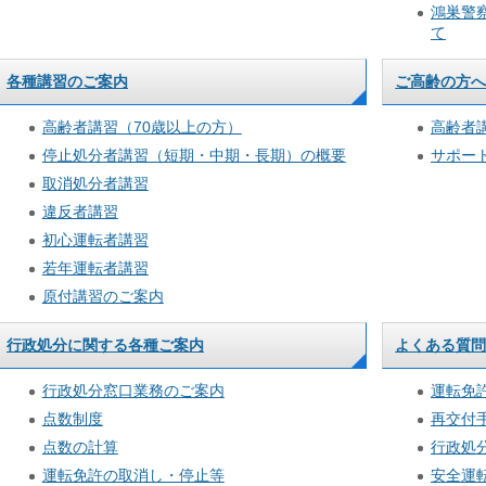
鴻巣警
て
各種講習のご案内
ご高齢の方へ
高齢者講習（70歳以上の方）
高齢者
停止処分者講習（短期・中期・長期）の概要
サポー
取消処分者講習
違反者講習
初心運転者講習
若年運転者講習
原付講習のご案内
行政処分に関する各種ご案内
よくある質問
行政処分窓口業務のご案内
運転免許
点数制度
再交付
点数の計算
行政処
運転免許の取消し・停止等
安全運