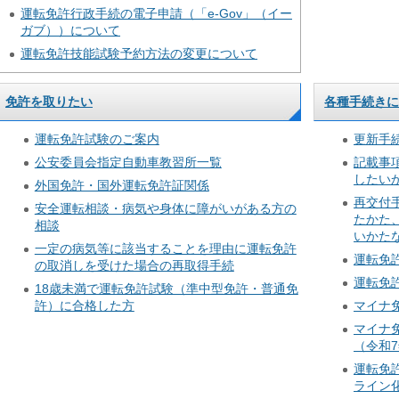
運転免許行政手続の電子申請（「e-Gov」（イー
ガブ））について
運転免許技能試験予約方法の変更について
免許を取りたい
各種手続き
運転免許試験のご案内
更新手
公安委員会指定自動車教習所一覧
記載事
したい
外国免許・国外運転免許証関係
再交付
安全運転相談・病気や身体に障がいがある方の
たかた
相談
いかた
一定の病気等に該当することを理由に運転免許
運転免
の取消しを受けた場合の再取得手続
運転免
18歳未満で運転免許試験（準中型免許・普通免
許）に合格した方
マイナ
マイナ
（令和7
運転免
ライン