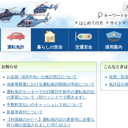
サ
イ
はじめての方
サイトマ
ト
内
検
運転免許
暮らしの安全
交通安全
採用案内
索
お知らせ
こんなときは
お盆期（8月中旬）の免許窓口について
住所、氏
鴻巣警察署における運転免許関係の手続について
免許証の
運転免許センターでの日曜日午前中の運転免許証
の更新について（別ウィンドウで開きます）
手数料支払いのキャッシュレス化について
新基準原付について
【外国籍のかたへ】運転免許証の更新等に必要な
持ち物が追加されました(R7.10.1~)