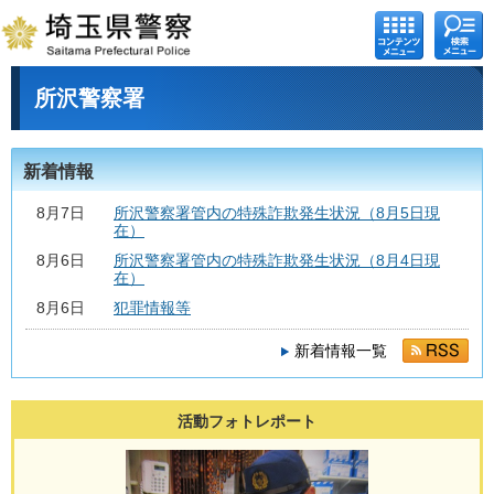
コンテ
検索メ
ンツメ
ニュー
ニュー
所沢警察署
新着情報
8月7日
所沢警察署管内の特殊詐欺発生状況（8月5日現
在）
8月6日
所沢警察署管内の特殊詐欺発生状況（8月4日現
在）
8月6日
犯罪情報等
新着情報一覧
活動フォトレポート