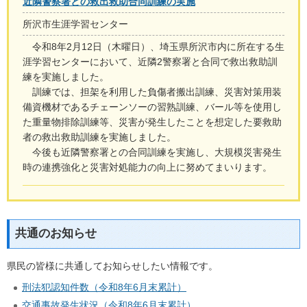
近隣警察署との救出救助合同訓練の実施
所沢市生涯学習センター
令和8年2月12日（木曜日）、埼玉県所沢市内に所在する生
涯学習センターにおいて、近隣2警察署と合同で救出救助訓
練を実施しました。
訓練では、担架を利用した負傷者搬出訓練、災害対策用装
備資機材であるチェーンソーの習熟訓練、バール等を使用し
た重量物排除訓練等、災害が発生したことを想定した要救助
者の救出救助訓練を実施しました。
今後も近隣警察署との合同訓練を実施し、大規模災害発生
時の連携強化と災害対処能力の向上に努めてまいります。
共通のお知らせ
県民の皆様に共通してお知らせしたい情報です。
刑法犯認知件数（令和8年6月末累計）
交通事故発生状況（令和8年6月末累計）