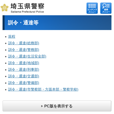
コンテ
検索メ
ンツメ
ニュー
ニュー
訓令・通達等
規程
訓令・通達(総務部)
訓令・通達(警務部)
訓令・通達(生活安全部)
訓令・通達(地域部)
訓令・通達(刑事部)
訓令・通達(交通部)
訓令・通達(警備部)
訓令・通達(市警察部・方面本部・警察学校)
PC版を表示する