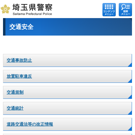
コンテ
検索メ
ンツメ
ニュー
ニュー
交通安全
交通事故防止
放置駐車違反
交通規制
交通統計
道路交通法等の改正情報