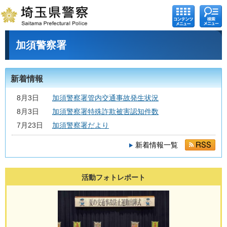
コンテ
検索メ
ンツメ
ニュー
ニュー
加須警察署
新着情報
8月3日
加須警察署管内交通事故発生状況
8月3日
加須警察署特殊詐欺被害認知件数
7月23日
加須警察署だより
新着情報一覧
活動フォトレポート