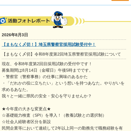
2026年8月3日
【まもなく〆切！】埼玉県警察官採用試験受付中！
【まもなく〆切】令和8年度第2回埼玉県警察官採用試験について
現在、令和8年度第2回目採用試験の受付中です！
募集期間は8月14日（金曜日）午後5時までです。
・警察官（警察事務）の仕事に興味のあるかた
・「だれかの役に立ちたい」という想いを持つあなた。やりがいを
求めるあなた。
我々と一緒に県民の安全・安心を守りませんか？
★今年度の大きな変更点★
☆基礎能力検査（SPI）を導入！（教養試験との選択制）
☆社会人経験者区分を新設
民間企業等において連続して2年以上同一の勤務先で職務経験を有