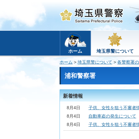
ホーム
埼玉県警について
ホーム
>
埼玉県警について
>
各警察署の
浦和警察署
新着情報
8月4日
子供、女性を狙う不審者情報
8月4日
自動車盗の発生について
8月4日
子供、女性を狙う不審者情