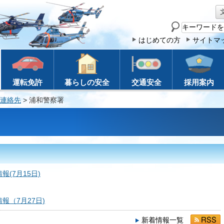
サ
イ
はじめての方
サイトマ
ト
内
検
運転免許
暮らしの安全
交通安全
採用案内
索
連絡先
> 浦和警察署
(7月15日)
報（7月27日)
新着情報一覧