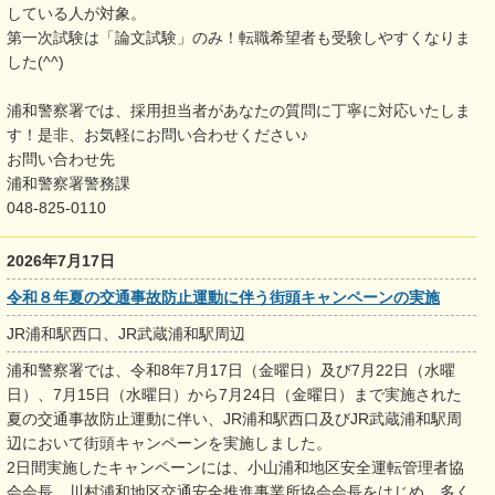
している人が対象。
第一次試験は「論文試験」のみ！転職希望者も受験しやすくなりま
した(^^)
浦和警察署では、採用担当者があなたの質問に丁寧に対応いたしま
す！是非、お気軽にお問い合わせください♪
お問い合わせ先
浦和警察署警務課
048-825-0110
2026年7月17日
令和８年夏の交通事故防止運動に伴う街頭キャンペーンの実施
JR浦和駅西口、JR武蔵浦和駅周辺
浦和警察署では、令和8年7月17日（金曜日）及び7月22日（水曜
日）、7月15日（水曜日）から7月24日（金曜日）まで実施された
夏の交通事故防止運動に伴い、JR浦和駅西口及びJR武蔵浦和駅周
辺において街頭キャンペーンを実施しました。
2日間実施したキャンペーンには、小山浦和地区安全運転管理者協
会会長、川村浦和地区交通安全推進事業所協会会長をはじめ、多く