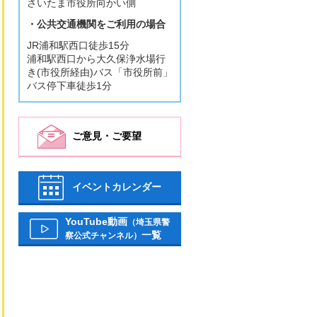
さいたま市役所向かい側
・公共交通機関をご利用の場合
JR浦和駅西口徒歩15分
浦和駅西口から大久保浄水場行
き(市役所経由)バス「市役所前」
バス停下車徒歩1分
ご意見・ご要望
イベントカレンダー
YouTube動画
（埼玉県警
一覧
察公式チャンネル）