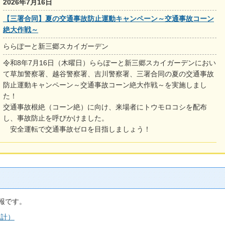
2026年7月16日
【三署合同】夏の交通事故防止運動キャンペーン～交通事故コーン
絶大作戦～
ららぽーと新三郷スカイガーデン
令和8年7月16日（木曜日）ららぽーと新三郷スカイガーデンにおい
て草加警察署、越谷警察署、吉川警察署、三署合同の夏の交通事故
防止運動キャンペーン～交通事故コーン絶大作戦～を実施しまし
た！
交通事故根絶（コーン絶）に向け、来場者にトウモロコシを配布
し、事故防止を呼びかけました。
安全運転で交通事故ゼロを目指しましょう！
報です。
累計）