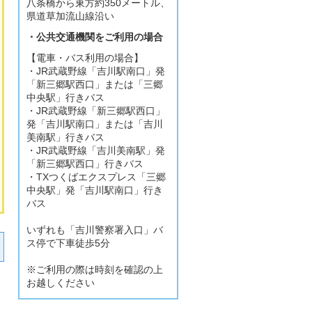
八条橋から東方約350メートル、
県道草加流山線沿い
・公共交通機関をご利用の場合
【電車・バス利用の場合】
・JR武蔵野線「吉川駅南口」発
「新三郷駅西口」または「三郷
中央駅」行きバス
・JR武蔵野線「新三郷駅西口」
発「吉川駅南口」または「吉川
美南駅」行きバス
・JR武蔵野線「吉川美南駅」発
「新三郷駅西口」行きバス
・TXつくばエクスプレス「三郷
中央駅」発「吉川駅南口」行き
バス
いずれも「吉川警察署入口」バ
ス停で下車徒歩5分
※ご利用の際は時刻を確認の上
お越しください