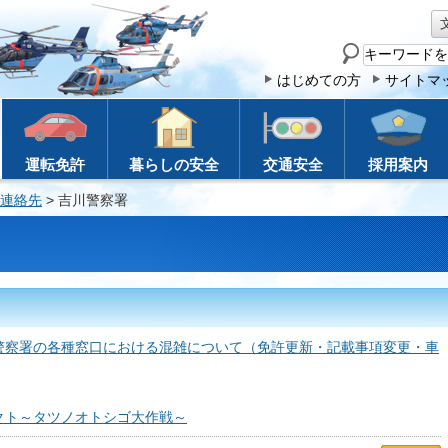
サ
イ
はじめての方
サイトマ
ト
内
検
運転免許
暮らしの安全
交通安全
採用案内
索
連絡先
> 吉川警察署
警察署の各種窓口における混雑について（免許更新・記載事項変更・車
クト～タツノオトシゴ大作戦～