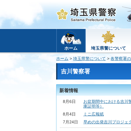
ホーム
埼玉県警について
ホーム
>
埼玉県警について
>
各警察署の
吉川警察署
新着情報
8月6日
お盆期間中における吉川
庫証明等）
8月4日
ミニ広報紙
7月24日
早めの出発吉川プロジェ