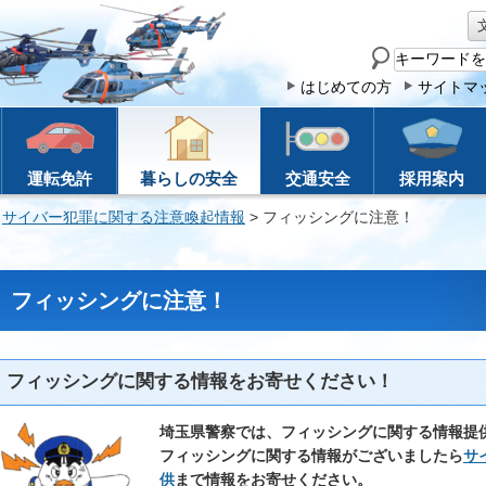
サ
イ
はじめての方
サイトマ
ト
内
検
運転免許
暮らしの安全
交通安全
採用案内
索
>
サイバー犯罪に関する注意喚起情報
> フィッシングに注意！
フィッシングに注意！
フィッシングに関する情報をお寄せください！
埼玉県警察では、フィッシングに関する情報提
フィッシングに関する情報がございましたら
サ
供
まで情報をお寄せください。