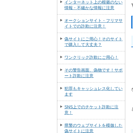
インターネット上の根拠のない
情報・不確かな情報に注意
オークションサイト・フリマサ
イトでの詐欺に注意！
偽サイトにご用心！そのサイト
で購入して大丈夫？
ワンクリック詐欺にご用心！
その警告画面、偽物です！サポ
ート詐欺に注意
犯罪もキャッシュレス化してい
ます
SNS上でのチケット詐欺に注
意！
県警のウェブサイトを模倣した
偽サイトに注意