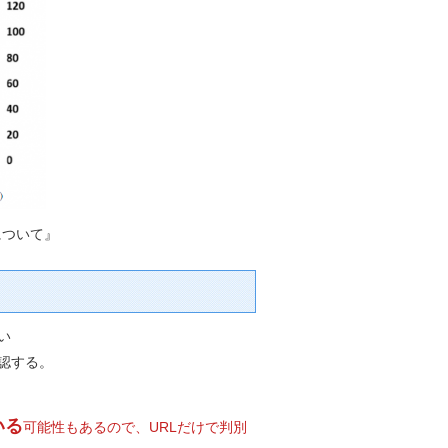
について』
い
認する。
いる
可能性もあるので、URLだけで判別