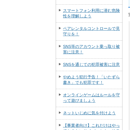
スマートフォン利用に潜む危険
性を理解しよう
ペアレンタルコントロールで見
守りを！
SNS等のアカウント乗っ取り被
害に注意！
SNSを通じての犯罪被害に注意
やめよう犯行予告！「いたずら
書き」でも犯罪です！
オンラインゲームはルールを守
って遊びましょう
ネットいじめに気を付けよう
【事業者向け】これだけはやっ