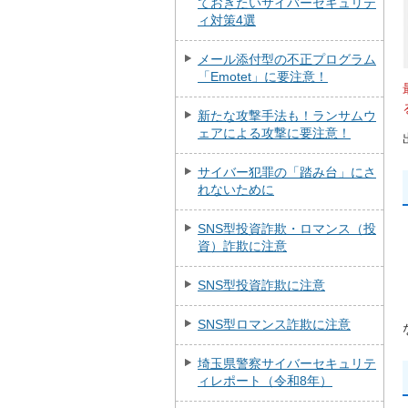
ておきたいサイバーセキュリテ
ィ対策4選
メール添付型の不正プログラム
「Emotet」に要注意！
新たな攻撃手法も！ランサムウ
ェアによる攻撃に要注意！
サイバー犯罪の「踏み台」にさ
れないために
SNS型投資詐欺・ロマンス（投
資）詐欺に注意
SNS型投資詐欺に注意
SNS型ロマンス詐欺に注意
埼玉県警察サイバーセキュリテ
ィレポート（令和8年）