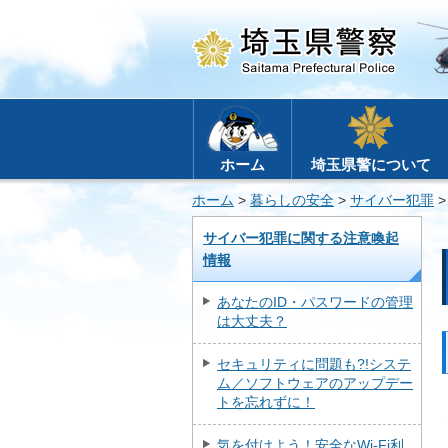
ホーム
埼玉県警について
ホーム
>
暮らしの安全
>
サイバー犯罪
サイバー犯罪に関する注意喚起
情報
あなたのID・パスワードの管理
は大丈夫？
セキュリティに問題も?!システ
ム／ソフトウェアのアップデー
トを忘れずに！
気を付けよう！安全なWi-Fi利