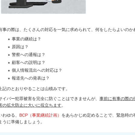
有事の際は、たくさんの対応を一気に求められて、何をしたらよいのか
事業の継続は？
原因は？
警察への通報は？
顧客への説明は？
個人情報流出への対応は？
報道先への発表は？
上記のとおりやることは山積みです。
サイバー犯罪被害を完全に防ぐことはできませんが、
事前に有事の際の
害の拡大防止に大いに役立ちます
。
いわゆる、
BCP（事業継続計画）
をあらかじめ定めることで、緊急時の
ように準備しましょう。