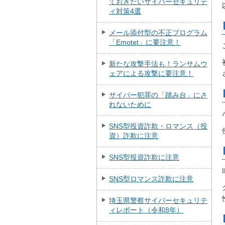
ておきたいサイバーセキュリテ
ィ対策4選
メール添付型の不正プログラム
「Emotet」に要注意！
新たな攻撃手法も！ランサムウ
ェアによる攻撃に要注意！
サイバー犯罪の「踏み台」にさ
れないために
SNS型投資詐欺・ロマンス（投
資）詐欺に注意
SNS型投資詐欺に注意
SNS型ロマンス詐欺に注意
埼玉県警察サイバーセキュリテ
ィレポート（令和8年）