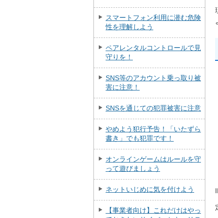
スマートフォン利用に潜む危険
性を理解しよう
ペアレンタルコントロールで見
守りを！
SNS等のアカウント乗っ取り被
害に注意！
SNSを通じての犯罪被害に注意
やめよう犯行予告！「いたずら
書き」でも犯罪です！
オンラインゲームはルールを守
って遊びましょう
ネットいじめに気を付けよう
【事業者向け】これだけはやっ