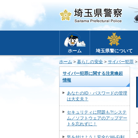
ホーム
埼玉県警について
ホーム
>
暮らしの安全
>
サイバー犯罪
サイバー犯罪に関する注意喚起
情報
あなたのID・パスワードの管理
は大丈夫？
セキュリティに問題も?!システ
ム／ソフトウェアのアップデー
トを忘れずに！
気を付けよう！安全なWi-Fi利