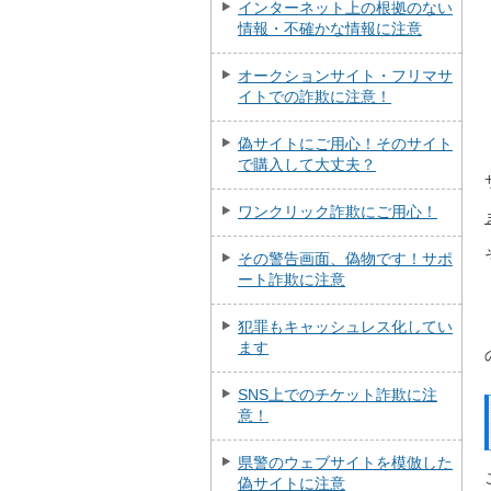
インターネット上の根拠のない
情報・不確かな情報に注意
オークションサイト・フリマサ
イトでの詐欺に注意！
偽サイトにご用心！そのサイト
で購入して大丈夫？
ワンクリック詐欺にご用心！
その警告画面、偽物です！サポ
ート詐欺に注意
犯罪もキャッシュレス化してい
ます
SNS上でのチケット詐欺に注
意！
県警のウェブサイトを模倣した
偽サイトに注意