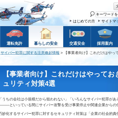
サ
イ
はじめての方
サイトマ
ト
内
検
運転免許
暮らしの安全
交通安全
採用案内
索
>
サイバー犯罪に関する注意喚起情報
> 【事業者向け】これだけはやっ
【事業者向け】これだけはやってお
ュリティ対策4選
「うちの会社は小規模だから狙われない」「いろんなサイバー犯罪があ
―――といっている間にサイバー攻撃を受け事業停止や関連企業からの
巧妙化するサイバー犯罪に対するセキュリティ対策は「企業の社会的責