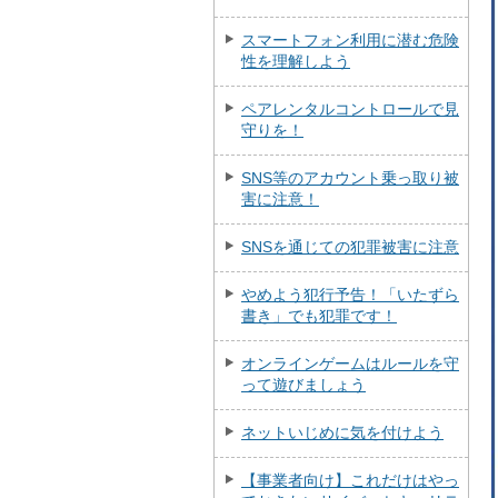
スマートフォン利用に潜む危険
性を理解しよう
ペアレンタルコントロールで見
守りを！
SNS等のアカウント乗っ取り被
害に注意！
SNSを通じての犯罪被害に注意
やめよう犯行予告！「いたずら
書き」でも犯罪です！
オンラインゲームはルールを守
って遊びましょう
ネットいじめに気を付けよう
【事業者向け】これだけはやっ