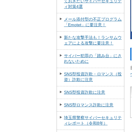
ておきたいサイバーセキュリテ
ィ対策4選
メール添付型の不正プログラム
「Emotet」に要注意！
新たな攻撃手法も！ランサムウ
ェアによる攻撃に要注意！
サイバー犯罪の「踏み台」にさ
れないために
SNS型投資詐欺・ロマンス（投
資）詐欺に注意
SNS型投資詐欺に注意
SNS型ロマンス詐欺に注意
埼玉県警察サイバーセキュリテ
ィレポート（令和8年）