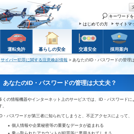
サ
イ
はじめての方
サイトマ
ト
内
検
運転免許
暮らしの安全
交通安全
採用案内
索
>
サイバー犯罪に関する注意喚起情報
> あなたのID・パスワードの管理
あなたのID・パスワードの管理は大丈夫？
多くの情報機器やインターネット上のサービスでは、ID・パスワードに
す。
ID・パスワードが第三者に知られてしまうと、不正アクセスによって、
個人情報や企業秘密等の重要なデータが盗まれる
乗っ取られたアカウントが犯罪等に悪用されてしまう