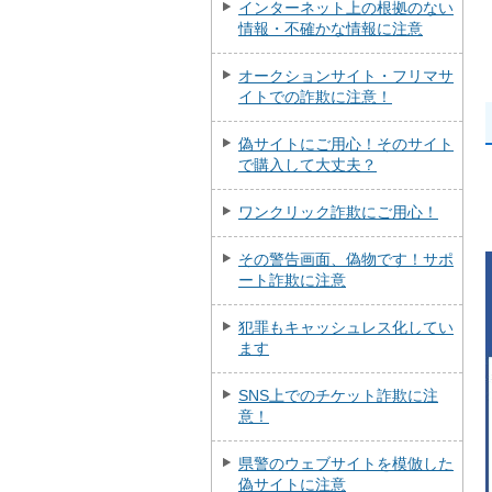
インターネット上の根拠のない
情報・不確かな情報に注意
オークションサイト・フリマサ
イトでの詐欺に注意！
偽サイトにご用心！そのサイト
で購入して大丈夫？
ワンクリック詐欺にご用心！
その警告画面、偽物です！サポ
ート詐欺に注意
犯罪もキャッシュレス化してい
ます
SNS上でのチケット詐欺に注
意！
県警のウェブサイトを模倣した
偽サイトに注意