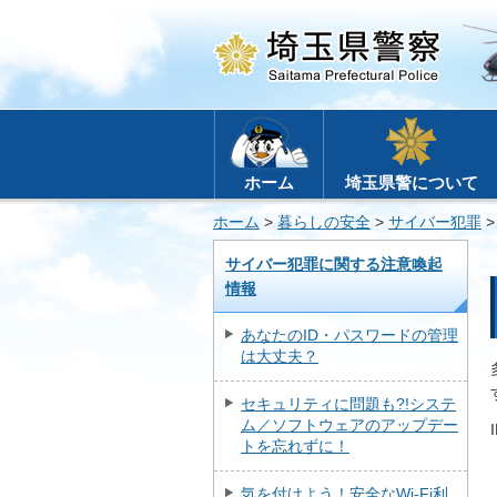
ホーム
埼玉県警について
ホーム
>
暮らしの安全
>
サイバー犯罪
サイバー犯罪に関する注意喚起
情報
あなたのID・パスワードの管理
は大丈夫？
セキュリティに問題も?!システ
ム／ソフトウェアのアップデー
トを忘れずに！
気を付けよう！安全なWi-Fi利