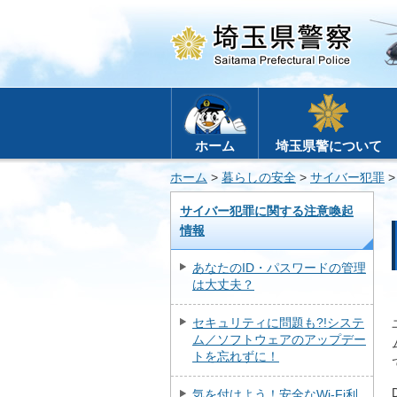
ホーム
埼玉県警について
ホーム
>
暮らしの安全
>
サイバー犯罪
サイバー犯罪に関する注意喚起
情報
あなたのID・パスワードの管理
は大丈夫？
セキュリティに問題も?!システ
ム／ソフトウェアのアップデー
トを忘れずに！
気を付けよう！安全なWi-Fi利