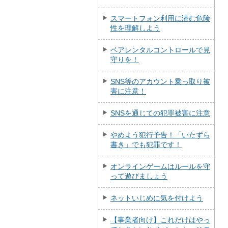
スマートフォン利用に潜む危険
性を理解しよう
ペアレンタルコントロールで見
守りを！
SNS等のアカウント乗っ取り被
害に注意！
SNSを通じての犯罪被害に注意
やめよう犯行予告！「いたずら
書き」でも犯罪です！
オンラインゲームはルールを守
って遊びましょう
ネットいじめに気を付けよう
【事業者向け】これだけはやっ