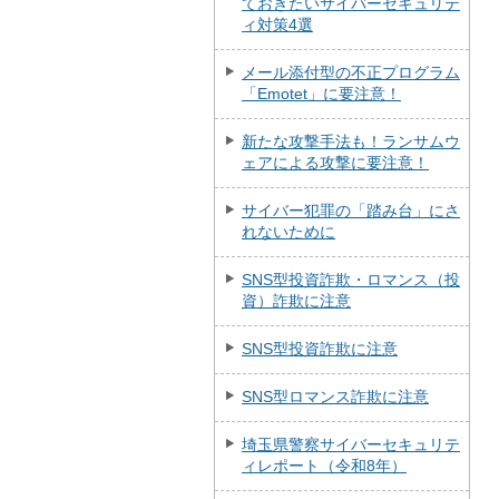
ておきたいサイバーセキュリテ
ィ対策4選
メール添付型の不正プログラム
「Emotet」に要注意！
新たな攻撃手法も！ランサムウ
ェアによる攻撃に要注意！
サイバー犯罪の「踏み台」にさ
れないために
SNS型投資詐欺・ロマンス（投
資）詐欺に注意
SNS型投資詐欺に注意
SNS型ロマンス詐欺に注意
埼玉県警察サイバーセキュリテ
ィレポート（令和8年）