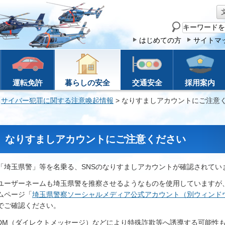
サ
イ
はじめての方
サイトマ
ト
内
検
運転免許
暮らしの安全
交通安全
採用案内
索
>
サイバー犯罪に関する注意喚起情報
> なりすましアカウントにご注意
なりすましアカウントにご注意ください
「埼玉県警」等を名乗る、SNSのなりすましアカウントが確認されてい
ユーザーネームも埼玉県警を推察させるようなものを使用していますが
ムページ「
埼玉県警察ソーシャルメディア公式アカウント（別ウィンド
でご確認ください。
DM（ダイレクトメッセージ）などにより特殊詐欺等へ誘導する可能性