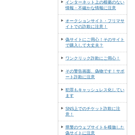
インターネット上の根拠のない
情報・不確かな情報に注意
オークションサイト・フリマサ
イトでの詐欺に注意！
偽サイトにご用心！そのサイト
で購入して大丈夫？
ワンクリック詐欺にご用心！
その警告画面、偽物です！サポ
ート詐欺に注意
犯罪もキャッシュレス化してい
ます
SNS上でのチケット詐欺に注
意！
県警のウェブサイトを模倣した
偽サイトに注意