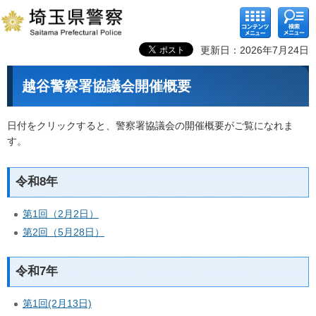
コンテ
検索メ
ンツメ
ニュー
ニュー
更新日：2026年7月24日
越谷警察署協議会開催概要
日付をクリックすると、警察署協議会の開催概要がご覧になれま
す。
令和8年
第1回（2月2日）
第2回（5月28日）
令和7年
第1回(2月13日)