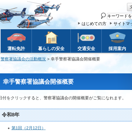
サ
イ
はじめての方
サイトマ
ト
内
検
運転免許
暮らしの安全
交通安全
採用案内
索
>
警察署協議会の活動概況
> 幸手警察署協議会開催概要
幸手警察署協議会開催概要
日付をクリックすると、警察署協議会の開催概要がご覧になれます。
令和8年
第1回（2月12日）