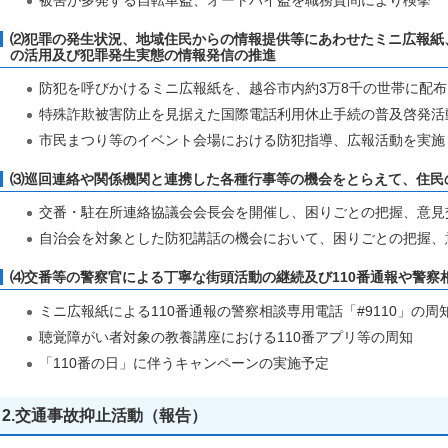
被害が多発する自転車盗、オートバイ盗を職務質問により検挙
⑵犯罪の発生状況、地域住民からの情報提供等にあわせたミニ広報紙
の活用及び犯罪発生実態の情報発信の推進
防犯を呼びかけるミニ広報紙を、越谷市内約3万8千の世帯に配布
特殊詐欺被害防止を見据えた国際電話利用休止手続の普及啓発活
市民まつり等のイベント会場における防犯指導、広報活動を実施
⑶巡回連絡や関係機関と連携した各種行事等の機会をとらえて、住民
交番・駐在所連絡協議会会長会を開催し、困りごとの把握、意見
自治会を対象とした防犯講話の機会において、困りごとの把握、
⑷交番等の警察官による丁寧な街頭活動の継続及び110番通報や警察相談
ミニ広報紙による110番通報の警察相談専用電話「#9110」の周
聴覚障がい者対象の教養講座における110番アプリ等の周知
「110番の日」に伴うキャンペーンの実施予定
2.交通事故抑止活動（報告）