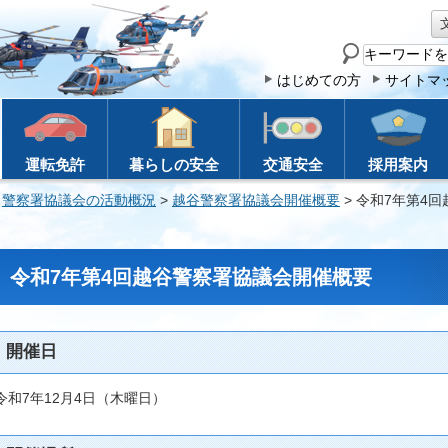
サ
イ
はじめての方
サイトマ
ト
内
検
運転免許
暮らしの安全
交通安全
採用案内
索
>
警察署協議会の活動概況
>
越谷警察署協議会開催概要
> 令和7年第4
令和7年第4回越谷警察署協議会開催概要
開催日
令和7年12月4日（木曜日）