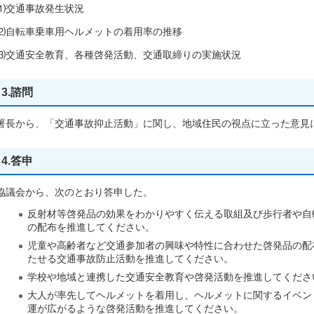
⑴交通事故発生状況
⑵自転車乗車用ヘルメットの着用率の推移
⑶交通安全教育、各種啓発活動、交通取締りの実施状況
3.諮問
署長から、「交通事故抑止活動」に関し、地域住民の視点に立った意見
4.答申
協議会から、次のとおり答申した。
反射材等啓発品の効果をわかりやすく伝える取組及び歩行者や自
の配布を推進してください。
児童や高齢者など交通参加者の興味や特性に合わせた啓発品の配
たせる交通事故防止活動を推進してください。
学校や地域と連携した交通安全教育や啓発活動を推進してくださ
大人が率先してヘルメットを着用し、ヘルメットに関するイベン
運が広がるような啓発活動を推進してください。