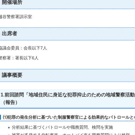
開催場所
越谷警察署訓示室
出席者
協議会委員：会長以下7人
警察署：署長以下6人
議事概要
1.前回諮問「地域住民に身近な犯罪抑止のための地域警察活
（報告）
⑴犯罪の発生分析に基づいた制服警察官による効果的なパトロール
分析結果に基づくパトロールや職務質問、検問を実施