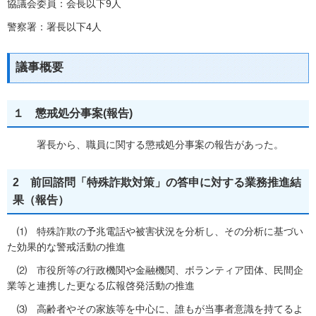
協議会委員：会長以下9人
警察署：署長以下4人
議事概要
１ 懲戒処分事案(報告)
署長から、職員に関する懲戒処分事案の報告があった。
2 前回諮問「特殊詐欺対策」の答申に対する業務推進結
果（報告）
⑴ 特殊詐欺の予兆電話や被害状況を分析し、その分析に基づい
た効果的な警戒活動の推進
⑵ 市役所等の行政機関や金融機関、ボランティア団体、民間企
業等と連携した更なる広報啓発活動の推進
⑶ 高齢者やその家族等を中心に、誰もが当事者意識を持てるよ