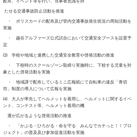
配布、イベント等を行い、当事者意識を持
たせる交通事故防止活動を推進
・ ポリスカードの配布及び管内交通事故発生状況の周知活動を
実施
・ 越谷アルファーズ公式試合において交通安全ブースを設置予
定
⑶ 学校や地域と連携した交通安全教育や啓発活動の推進
・ 下校時のスクールゾーン取締り実施時に、下校する児童を対
象とした啓発活動を実施
・ 地域課で配布しているミニ広報紙にて自転車の違反「青切
符」制度の導入について広報を実施
⑷ 大人が率先してヘルメットを着用し、ヘルメットに関するイベ
ント、コンテスト等、ヘルメット着用の機
運が広がるような啓発活動の推進
・ 「かぶる・ひろがる・命を守る みんなでカチっと！！プロ
ジェクト」の普及及び参加促進活動を実施