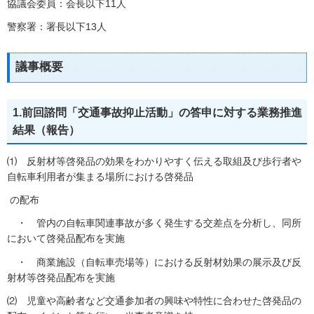
協議会委員：会長以下11人
警察署：署長以下13人
議事概要
1.前回諮問「交通事故抑止活動」の答申に対する業務推進
結果（報告）
⑴ 反射材等啓発品の効果をわかりやすく伝える取組及び歩行者や
自転車利用者が集まる場所における啓発品
の配布
・ 管内の自転車関連事故が多く発生する交差点を分析し、同所
において啓発品配布を実施
・ 商業施設（自転車売場等）における反射材効果の展示及び反
射材等啓発品配布を実施
⑵ 児童や高齢者など交通参加者の興味や特性に合わせた啓発品の