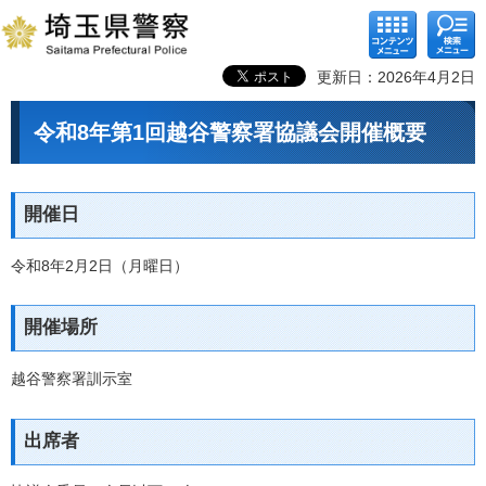
コンテ
検索メ
ンツメ
ニュー
ニュー
更新日：2026年4月2日
令和8年第1回越谷警察署協議会開催概要
開催日
令和8年2月2日（月曜日）
開催場所
越谷警察署訓示室
出席者