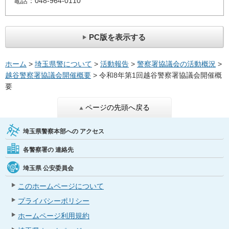
電話：048-964-0110
PC版を表示する
ホーム
>
埼玉県警について
>
活動報告
>
警察署協議会の活動概況
>
越谷警察署協議会開催概要
> 令和8年第1回越谷警察署協議会開催概
要
ページの先頭へ戻る
埼玉県警察本部への
アクセス
各警察署の
連絡先
埼玉県
公安委員会
このホームページについて
プライバシーポリシー
ホームページ利用規約