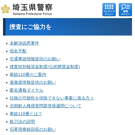
コンテ
検索メ
ンツメ
ニュー
ニュー
捜査にご協力を
未解決凶悪事件
指名手配
交通事故情報提供のお願い
捜査特別報奨金制度(公的懸賞金制度)
拳銃110番のご案内
過激派情報提供のお願い
匿名通報ダイヤル
拉致の可能性を排除できない事案に係る方々
北朝鮮人権侵害問題啓発週間について
拳銃110番とは？
銃刀法の説明
旧軍用拳銃回収のお願い