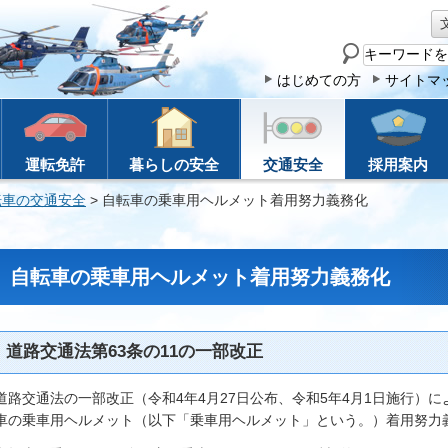
サ
イ
はじめての方
サイトマ
ト
内
検
運転免許
暮らしの安全
交通安全
採用案内
索
転車の交通安全
> 自転車の乗車用ヘルメット着用努力義務化
自転車の乗車用ヘルメット着用努力義務化
道路交通法第63条の11の一部改正
道路交通法の一部改正（令和4年4月27日公布、令和5年4月1日施行）
車の乗車用ヘルメット（以下「乗車用ヘルメット」という。）着用努力