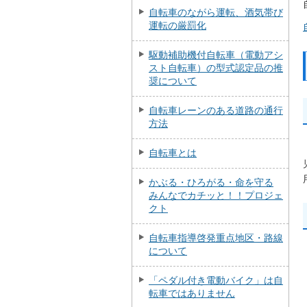
自転車のながら運転、酒気帯び
運転の厳罰化
駆動補助機付自転車（電動アシ
スト自転車）の型式認定品の推
奨について
自転車レーンのある道路の通行
方法
自転車とは
かぶる・ひろがる・命を守る
みんなでカチッと！！プロジェ
クト
自転車指導啓発重点地区・路線
について
「ペダル付き電動バイク」は自
転車ではありません