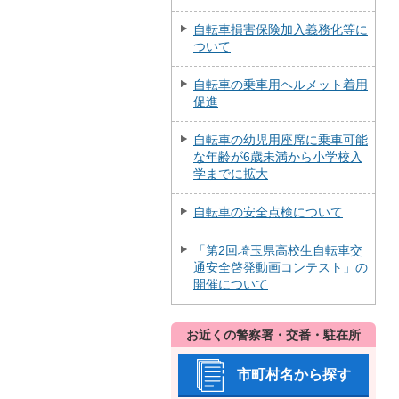
自転車損害保険加入義務化等に
ついて
自転車の乗車用ヘルメット着用
促進
自転車の幼児用座席に乗車可能
な年齢が6歳未満から小学校入
学までに拡大
自転車の安全点検について
「第2回埼玉県高校生自転車交
通安全啓発動画コンテスト」の
開催について
お近くの警察署・交番・駐在所
市町村名から探す