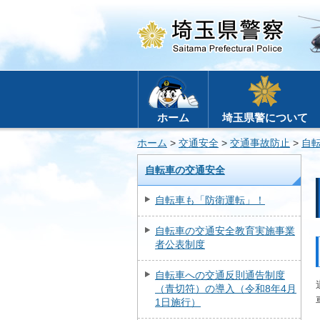
ホーム
埼玉県警について
ホーム
>
交通安全
>
交通事故防止
>
自
自転車の交通安全
自転車も「防衛運転」！
自転車の交通安全教育実施事業
者公表制度
自転車への交通反則通告制度
（青切符）の導入（令和8年4月
1日施行）