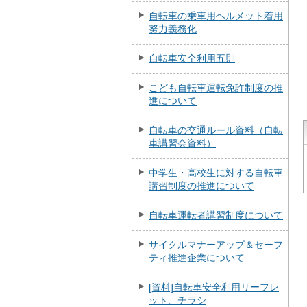
自転車の乗車用ヘルメット着用
努力義務化
自転車安全利用五則
こども自転車運転免許制度の推
進について
自転車の交通ルール資料（自転
車講習会資料）
中学生・高校生に対する自転車
講習制度の推進について
自転車運転者講習制度について
サイクルマナーアップ＆セーフ
ティ推進企業について
[資料]自転車安全利用リーフレ
ット、チラシ