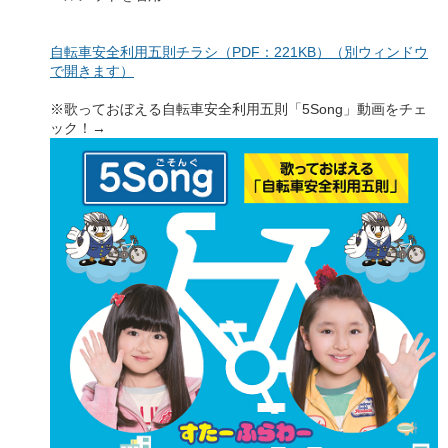
自転車安全利用五則チラシ（PDF：221KB）（別ウィンドウ
で開きます）
※歌っておぼえる自転車安全利用五則「5Song」動画をチェ
ック！→