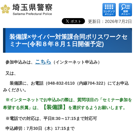
コンテ
検索メ
ンツメ
ニュー
ニュー
更新日：2026年7月2日
装備課×サイバー対策課合同ポリスワークセ
ミナー(令和８年８月１日開催予定)
こちら
参加申込みは、
（インターネット申込み）
又は、
装備課に、お電話（048‐832‐0110（内線704-322）にてお申込
みください。
※インターネットでお申込みの際は、質問項目の「セミナー参加を
【装備課】
希望する所属」は、
を選択するようお願いします。
※電話での対応は、平日8:30～17:15まで対応可
申込締切：7月30日（木）17:15まで