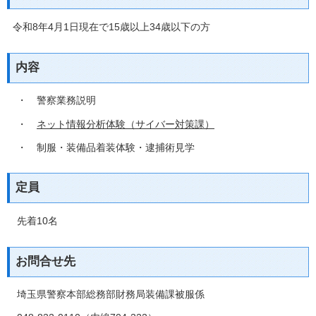
令和8年4月1日現在で15歳以上34歳以下の方
内容
・ 警察業務説明
・
ネット情報分析体験（サイバー対策課）
・ 制服・装備品着装体験・逮捕術見学
定員
先着10名
お問合せ先
埼玉県警察本部総務部財務局装備課被服係