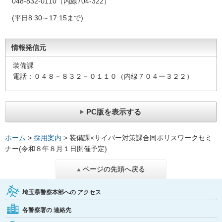
048‐832‐0110（内線704-322）
(平日8:30～17:15まで)
情報発信元
装備課
電話：０４８－８３２－０１１０（内線７０４ー３２２）
PC版を表示する
ホーム
>
採用案内
> 装備課×サイバー対策課合同ポリスワークセミ
ナー(令和８年８月１日開催予定)
ページの先頭へ戻る
埼玉県警察本部への
アクセス
各警察署の
連絡先