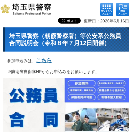
コンテ
検索メ
ンツメ
ニュー
ニュー
更新日：2026年6月16日
埼玉県警察（朝霞警察署）等公安系公務員
合同説明会（令和８年７月12日開催）
こちら
参加申込みは、
※防衛省自衛隊HPからお申込みをお願いします。