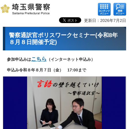
コンテ
検索メ
ンツメ
ニュー
ニュー
更新日：2026年7月2日
警察通訳官ポリスワークセミナー(令和8年
８月８日開催予定)
こちら
参加申込みは
（インターネット申込み）
申込み令和８年８月７日（金） 17:00まで