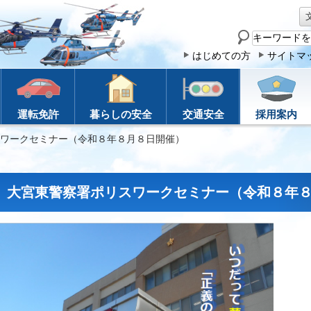
サ
イ
はじめての方
サイトマ
ト
内
検
運転免許
暮らしの安全
交通安全
採用案内
索
スワークセミナー（令和８年８月８日開催）
大宮東警察署ポリスワークセミナー（令和８年