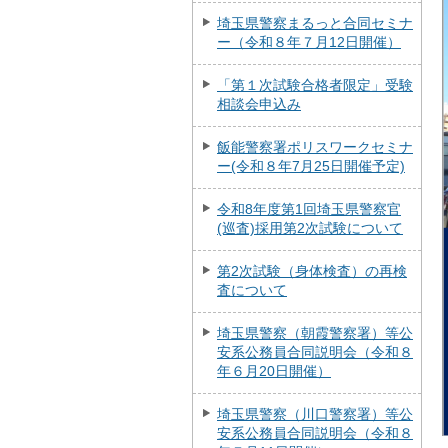
埼玉県警察まるっと合同セミナ
ー（令和８年７月12日開催）
「第１次試験合格者限定」受験
相談会申込み
飯能警察署ポリスワークセミナ
ー(令和８年7月25日開催予定)
令和8年度第1回埼玉県警察官
(巡査)採用第2次試験について
第2次試験（身体検査）の再検
査について
埼玉県警察（朝霞警察署）等公
安系公務員合同説明会（令和８
年６月20日開催）
埼玉県警察（川口警察署）等公
安系公務員合同説明会（令和８