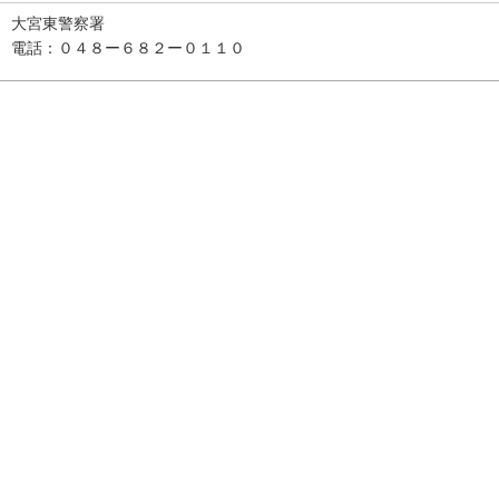
大宮東警察署
電話：０４８ー６８２ー０１１０