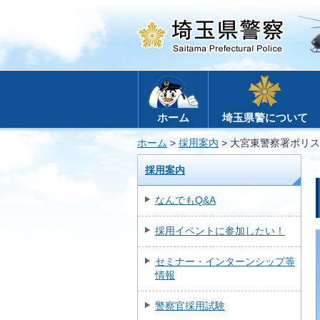
ホーム
埼玉県警について
ホーム
>
採用案内
> 大宮東警察署ポリ
採用案内
なんでもQ&A
採用イベントに参加したい！
セミナー・インターンシップ等
情報
警察官採用試験