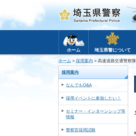
ホーム
埼玉県警について
ホーム
>
採用案内
> 高速道路交通警察
採用案内
なんでもQ&A
採用イベントに参加したい！
セミナー・インターンシップ等
情報
警察官採用試験