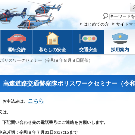
サ
イ
はじめての方
サイトマ
ト
内
検
運転免許
暮らしの安全
交通安全
採用案内
索
隊ポリスワークセミナー（令和８年８月８日開催）
高速道路交通警察隊ポリスワークセミナー（令
こちら
お申込みは、
又は、
下記問い合わせ先の電話番号にご連絡をお願いします。
申込〆切：令和８年７月31日の17:15まで