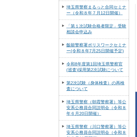
埼玉県警察まるっと合同セミナ
ー（令和８年７月12日開催）
「第１次試験合格者限定」受験
相談会申込み
飯能警察署ポリスワークセミナ
ー(令和８年7月25日開催予定)
令和8年度第1回埼玉県警察官
(巡査)採用第2次試験について
第2次試験（身体検査）の再検
査について
埼玉県警察（朝霞警察署）等公
安系公務員合同説明会（令和８
年６月20日開催）
埼玉県警察（川口警察署）等公
安系公務員合同説明会（令和８