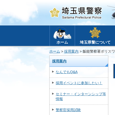
ホーム
埼玉県警について
ホーム
>
採用案内
> 飯能警察署ポリスワ
採用案内
なんでもQ&A
採用イベントに参加したい！
セミナー・インターンシップ等
情報
警察官採用試験