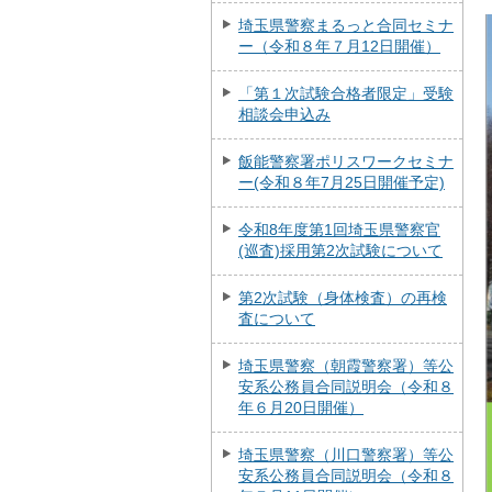
埼玉県警察まるっと合同セミナ
ー（令和８年７月12日開催）
「第１次試験合格者限定」受験
相談会申込み
飯能警察署ポリスワークセミナ
ー(令和８年7月25日開催予定)
令和8年度第1回埼玉県警察官
(巡査)採用第2次試験について
第2次試験（身体検査）の再検
査について
埼玉県警察（朝霞警察署）等公
安系公務員合同説明会（令和８
年６月20日開催）
埼玉県警察（川口警察署）等公
安系公務員合同説明会（令和８