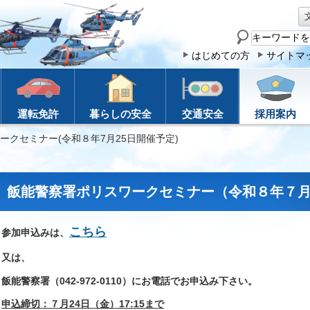
サ
イ
はじめての方
サイトマ
ト
内
検
運転免許
暮らしの安全
交通安全
採用案内
索
ークセミナー(令和８年7月25日開催予定)
飯能警察署ポリスワークセミナー（令和８年７月 
こちら
参加申込みは、
又は、
飯能警察署（042-972-0110）にお電話でお申込み下さい。
申込締切：７月24日（金）17:15まで