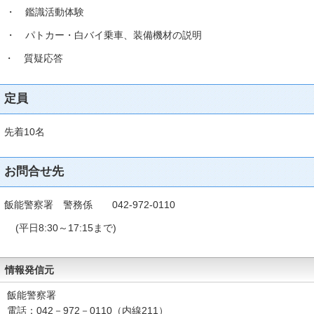
・ 鑑識活動体験
・ パトカー・白バイ乗車、装備機材の説明
・ 質疑応答
定員
先着10名
お問合せ先
飯能警察署 警務係 042‐972‐0110
(平日8:30～17:15まで)
情報発信元
飯能警察署
電話：042－972－0110（内線211）