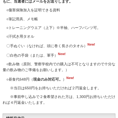
もに、当選者にはメールをお送りします。
○傷害保険加入を証明できる資料
○筆記用具、メモ帳
○トレーニングウエア（上下）※半袖、ハーフパンツ可。
○汗拭き用タオル
New!
〇手ぬぐい（なければ、頭に巻く長さのタオル）
New!
〇白色の手袋（または、軍手）
○飲み物（原則、警察学校内での購入は不可となりますので十分な
量の飲み物のご準備をお願いします。）
New!
○昼食代648円（
現金のみ対応可。
）
※当日は650円をお持ちいただければ２円返金します。
※事前申し込みで２食希望された方は、1,300円お持ちいただけ
れば４円返金いたします。