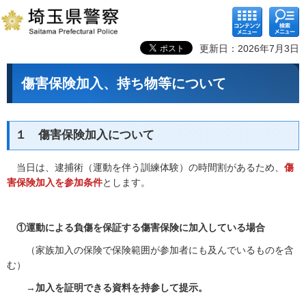
コンテ
検索メ
ンツメ
ニュー
ニュー
更新日：2026年7月3日
傷害保険加入、持ち物等について
１ 傷害保険加入について
当日は、逮捕術（運動を伴う訓練体験）の時間割があるため、
傷
害保険加入を参加条件
とします。
①運動による負傷を保証する傷害保険に加入している場合
（家族加入の保険で保険範囲が参加者にも及んでいるものを含
む）
→
加入を証明できる資料を持参して提示。