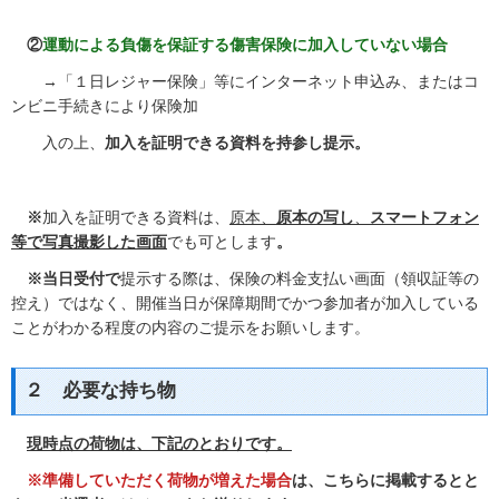
②
運動による負傷を保証する傷害保険に加入していない場合
→「１日レジャー保険」等にインターネット申込み、またはコ
ンビニ手続きにより保険加
入の上、
加入を証明できる資料を持参し提示。
※
加入を証明できる資料は、
原本、
原本の写し
、
スマートフォン
等で写真撮影した画面
でも可とします
。
※当日受付で
提示する際は、保険の料金支払い画面（領収証等の
控え）ではなく、開催当日が保障期間でかつ参加者が加入している
ことがわかる程度の内容のご提示をお願いします。
２ 必要な持ち物
現時点の荷物は、下記のとおりです。
※準備していただく荷物が増えた場合
は、こちらに掲載するとと