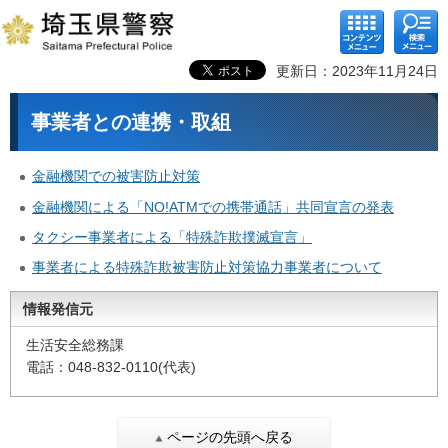
コンテ
検索メ
ンツメ
ニュー
ニュー
更新日：2023年11月24日
事業者との連携・取組
金融機関での被害防止対策
金融機関による「NO!ATMでの携帯通話」共同宣言の発表
タクシー事業者による「特殊詐欺撲滅宣言」
事業者による特殊詐欺被害防止対策協力事業者について
情報発信元
生活安全総務課
電話：048-832-0110(代表)
ページの先頭へ戻る