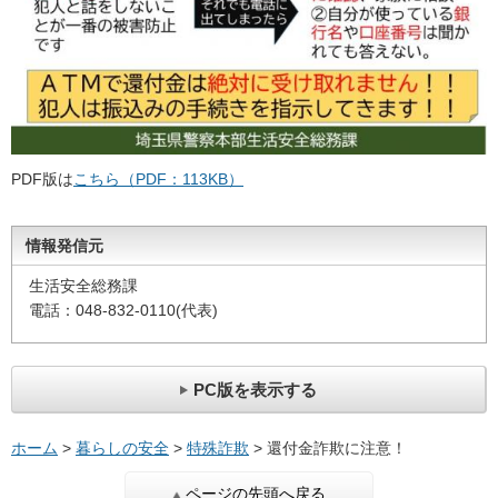
PDF版は
こちら（PDF：113KB）
情報発信元
生活安全総務課
電話：048-832-0110(代表)
PC版を表示する
ホーム
>
暮らしの安全
>
特殊詐欺
> 還付金詐欺に注意！
ページの先頭へ戻る