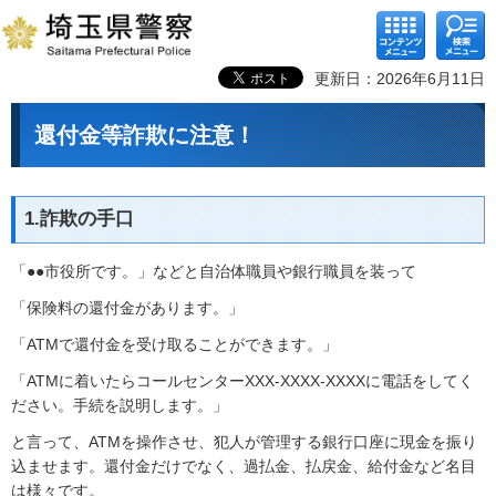
コンテ
検索メ
ンツメ
ニュー
ニュー
更新日：2026年6月11日
還付金等詐欺に注意！
1.詐欺の手口
「●●市役所です。」などと自治体職員や銀行職員を装って
「保険料の還付金があります。」
「ATMで還付金を受け取ることができます。」
「ATMに着いたらコールセンターXXX-XXXX-XXXXに電話をしてく
ださい。手続を説明します。」
と言って、ATMを操作させ、犯人が管理する銀行口座に現金を振り
込ませます。還付金だけでなく、過払金、払戻金、給付金など名目
は様々です。