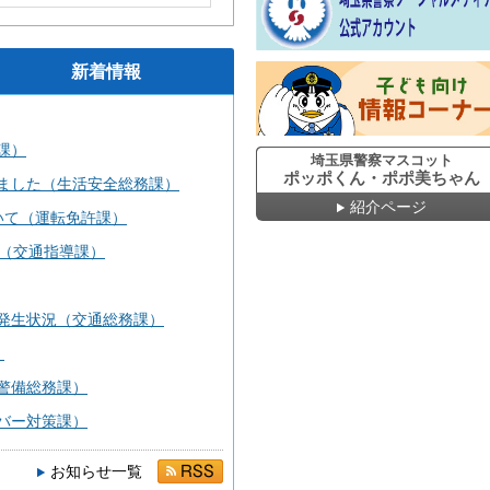
アカウント
新着情報
子ども向け 情報コーナー
課）
埼玉県警察マスコット
ポッポくん・ポポ美ちゃん
ました（生活安全総務課）
紹介ページ
いて（運転免許課）
日（交通指導課）
発生状況（交通総務課）
）
警備総務課）
バー対策課）
お知らせ一覧