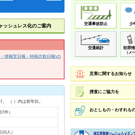
交通事故防止
少
ャッシュレス化のご案内
交通統計
犯罪情
（メ
ン・情報官日報・特殊詐欺日報)の
災害に関するお知らせ
捜査にご協力を
計。 （ ）内は前年比。
おとしもの・わすれも
437件）
）
埼玉県警察ソーシャルメディア公
+510人）