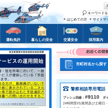
サ
イ
はじめての方
サイトマ
ト
内
検
運転免許
暮らしの安全
交通安全
採用案内
索
お近くの警
市町村名から探す
警察相談専用電話
#9110
プッシュ回線：
ダイ
24時間受付(夜間及び土曜日