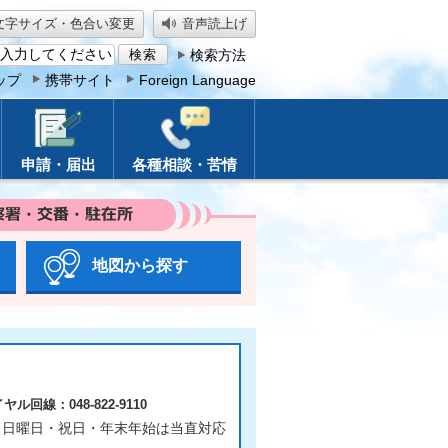
文字サイズ・色合い変更
音声読上げ
検索方法
ップ
携帯サイト
Foreign Language
申請・届出
各種相談・苦情
察署・交番・駐在
所
地図から探す
ヤル回線：048-822-9110
・日曜日・祝日・年末年始は当直対応