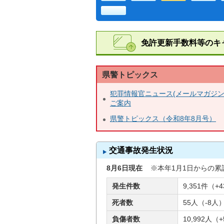
6
免許更新手数料等のキ
県警トピックス
犯罪情報官ニュース(メールマガジ
ご案内
県警トピックス（令和8年8月号）
交通事故発生状況
8月6日現在
※本年1月1日からの累
発生件数
9,351件（+
死者数
55人（-8人
負傷者数
10,992人（