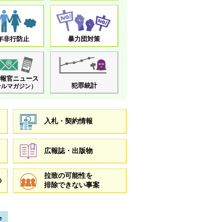
年非行防止
暴力団対策
報官ニュース
犯罪統計
ールマガジン）
入札・契約情報
広報誌・出版物
拉致の可能性を
の
排除できない事案
式