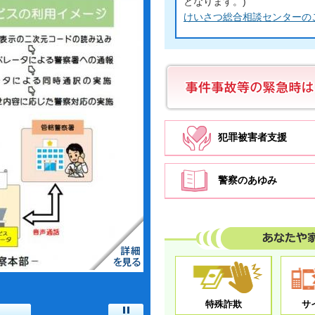
となります。)
けいさつ総合相談センターの
事件事故等の緊急時は
110番
犯罪被害者支援
警察のあゆみ
あなたや家
特殊詐欺
サ
5
停止