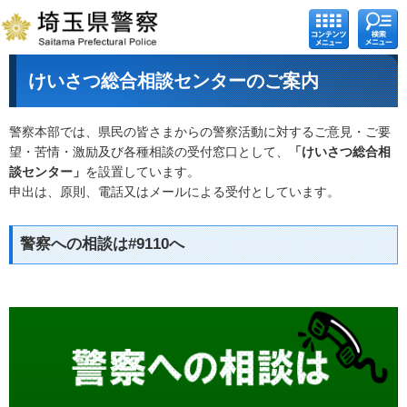
コンテ
検索メ
ンツメ
ニュー
ニュー
けいさつ総合相談センターのご案内
警察本部では、県民の皆さまからの警察活動に対するご意見・ご要
望・苦情・激励及び各種相談の受付窓口として、
「けいさつ総合相
談センター」
を設置しています。
申出は、原則、電話又はメールによる受付としています。
警察への相談は#9110へ