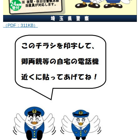
（PDF：311KB）