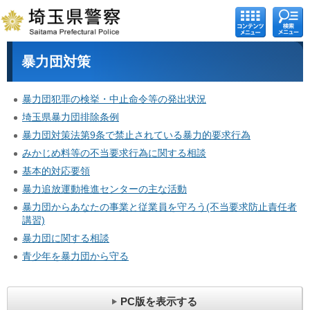
コンテ
検索メ
ンツメ
ニュー
ニュー
暴力団対策
暴力団犯罪の検挙・中止命令等の発出状況
埼玉県暴力団排除条例
暴力団対策法第9条で禁止されている暴力的要求行為
みかじめ料等の不当要求行為に関する相談
基本的対応要領
暴力追放運動推進センターの主な活動
暴力団からあなたの事業と従業員を守ろう(不当要求防止責任者
講習)
暴力団に関する相談
青少年を暴力団から守る
PC版を表示する