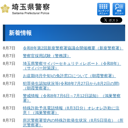
コンテ
検索メ
ンツメ
ニュー
ニュー
新着情報
8月7日
令和8年第2回新座警察署協議会開催概要（新座警察署）
8月7日
警察官採用試験（警務課）
8月7日
埼玉県警察サイバーセキュリティレポート（令和8年）
（サイバー対策課）
8月7日
お盆期(8月中旬)の免許窓口について（朝霞警察署）
8月7日
犯罪発生認知状況等(令和8年7月27日から8月2日の間)
（朝霞警察署）
8月7日
警戒情報（令和8年7月6日～7月12日認知）（鴻巣警察
署）
8月7日
特殊詐欺予兆電話情報（8月3日分）オレオレ詐欺に注
意！（鴻巣警察署）
8月7日
所沢警察署管内の特殊詐欺発生状況（8月5日現在）（所
沢警察署）