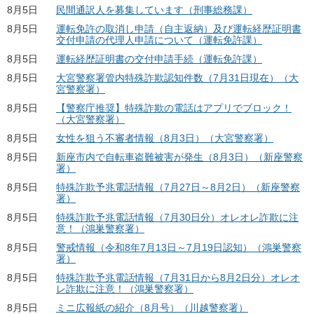
8月5日
民間通訳人を募集しています（刑事総務課）
8月5日
運転免許の取消し申請（自主返納）及び運転経歴証明書
交付申請の代理人申請について（運転免許課）
8月5日
運転経歴証明書の交付申請手続（運転免許課）
8月5日
大宮警察署管内特殊詐欺認知件数（7月31日現在）（大
宮警察署）
8月5日
【警察庁推奨】特殊詐欺の電話はアプリでブロック！
（大宮警察署）
8月5日
女性を狙う不審者情報（8月3日）（大宮警察署）
8月5日
新座市内で自転車盗難被害が発生（8月3日）（新座警察
署）
8月5日
特殊詐欺予兆電話情報（7月27日～8月2日）（新座警察
署）
8月5日
特殊詐欺予兆電話情報（7月30日分）オレオレ詐欺に注
意！（鴻巣警察署）
8月5日
警戒情報（令和8年7月13日～7月19日認知）（鴻巣警察
署）
8月5日
特殊詐欺予兆電話情報（7月31日から8月2日分）オレオ
レ詐欺に注意！（鴻巣警察署）
8月5日
ミニ広報紙の紹介（8月号）（川越警察署）