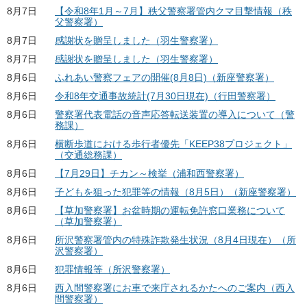
8月7日
【令和8年1月～7月】秩父警察署管内クマ目撃情報（秩
父警察署）
8月7日
感謝状を贈呈しました（羽生警察署）
8月7日
感謝状を贈呈しました（羽生警察署）
8月6日
ふれあい警察フェアの開催(8月8日)（新座警察署）
8月6日
令和8年交通事故統計(7月30日現在)（行田警察署）
8月6日
警察署代表電話の音声応答転送装置の導入について（警
務課）
8月6日
横断歩道における歩行者優先「KEEP38プロジェクト」
（交通総務課）
8月6日
【7月29日】チカン～検挙（浦和西警察署）
8月6日
子どもを狙った犯罪等の情報（8月5日）（新座警察署）
8月6日
【草加警察署】お盆時期の運転免許窓口業務について
（草加警察署）
8月6日
所沢警察署管内の特殊詐欺発生状況（8月4日現在）（所
沢警察署）
8月6日
犯罪情報等（所沢警察署）
8月6日
西入間警察署にお車で来庁されるかたへのご案内（西入
間警察署）