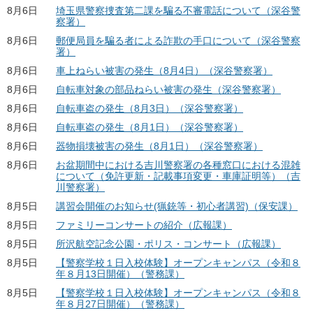
8月6日
埼玉県警察捜査第二課を騙る不審電話について（深谷警
察署）
8月6日
郵便局員を騙る者による詐欺の手口について（深谷警察
署）
8月6日
車上ねらい被害の発生（8月4日）（深谷警察署）
8月6日
自転車対象の部品ねらい被害の発生（深谷警察署）
8月6日
自転車盗の発生（8月3日）（深谷警察署）
8月6日
自転車盗の発生（8月1日）（深谷警察署）
8月6日
器物損壊被害の発生（8月1日）（深谷警察署）
8月6日
お盆期間中における吉川警察署の各種窓口における混雑
について（免許更新・記載事項変更・車庫証明等）（吉
川警察署）
8月5日
講習会開催のお知らせ(猟銃等・初心者講習)（保安課）
8月5日
ファミリーコンサートの紹介（広報課）
8月5日
所沢航空記念公園・ポリス・コンサート（広報課）
8月5日
【警察学校１日入校体験】オープンキャンパス（令和８
年８月13日開催）（警務課）
8月5日
【警察学校１日入校体験】オープンキャンパス（令和８
年８月27日開催）（警務課）