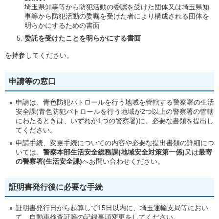
埼玉県知事等から防犯活動の委嘱を受けた団体又は埼玉県知
事等から防犯活動の委嘱を受けた者により構成される団体を
明らかにするための書面
委託を受けたことを明らかにする書面
を持参してください。
申請等の窓口
申請は、青色防犯パトロールを行う地域を管轄する警察署の生活
安全課(青色防犯パトロールを行う地域が2つ以上の警察署の管轄
にわたるときは、いずれか1つの警察署)に、必要な書類を提出し
てください。
申請手続、変更手続についての内容や必要な提出書類の詳細につ
いては、
警察本部生活安全総務課(地域安全対策第一係)
又は
最寄
の警察署(生活安全課)
へお問い合わせください。
証明書発行後に必要な手続
証明書発行日から起算して15日以内に、埼玉運輸支局等におい
て、自動車検査証等の記録事項変更をしてください。