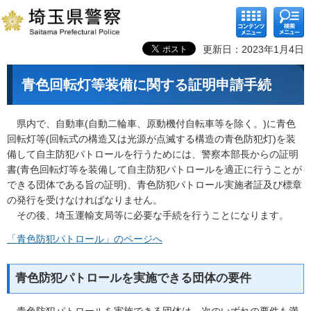
コンテ
検索メ
ンツメ
ニュー
ニュー
更新日：2023年1月4日
青色回転灯等装備に関する証明申請手続
県内で、自動車(自動二輪車、原動機付自転車等を除く。)に青色
回転灯等(回転式の構造又は光源が点滅する構造の青色防犯灯)を装
備して自主防犯パトロールを行うためには、警察本部長からの証明
書(青色回転灯等を装備して自主防犯パトロールを適正に行うことが
できる団体である旨の証明)、青色防犯パトロール実施者証及び標章
の発行を受けなければなりません。
その後、埼玉運輸支局等に必要な手続を行うことになります。
「青色防犯パトロール」のページへ
青色防犯パトロールを実施できる団体の要件
青色防犯パトロールを実施できる団体は、次のいずれの要件も満