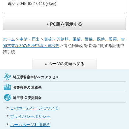
電話：048-832-0110(代表)
PC版を表示する
ホーム
>
申請・届出
>
銃砲・刀剣類、風俗、警備、探偵、質屋、古
物営業などの各種申請・届出等
> 青色回転灯等装備に関する証明申
請手続
ページの先頭へ戻る
埼玉県警察本部への
アクセス
各警察署の
連絡先
埼玉県
公安委員会
このホームページについて
プライバシーポリシー
ホームページ利用規約