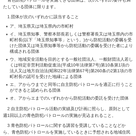
たしている団体に限ります。
1.団体が
次のいずれかに該当すること
ア、埼玉県又は埼玉県内の市町村
イ、埼玉県知事、警察本部長若しくは警察署長又は埼玉県内の市
町村長(以下「埼玉県知事等」という。)から防犯活動の委嘱を受
けた団体又は埼玉県知事等から防犯活動の委嘱を受けた者により
構成される団体
ウ、地域安全活動を目的とする一般社団法人、一般財団法人若し
くは特定非営利活動促進法(平成10年法律第7号)第10条第1項の
法人又は地方自治法(昭和22年法律第67号)第260条の2第1項の市
町村長の認可を受けた地縁による団体
エ、アからウまでと同等に自主防犯パトロールを適正に行うこと
ができると認められる団体
オ、アからエまでのいずれかから防犯活動の委託を受けた団体
2.自主
防犯パトロール活動の実績及び計画に照らし、原則として
週1回以上の青色防犯パトロールの実施が見込まれること。
3.青色防
犯パトロールに関する講習を受講していることなどか
ら、青色防犯パトロールを実施しているときに予想される地域住民