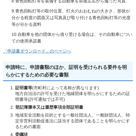
8.青色回転灯等を装備する自動車を前後左右から撮った写真
9.青色回転灯等の取付位置、灯火のおおむねの大きさ、形状が
分かる程度の図面又は写真及び取り付ける青色回転灯等の光度
等が分かる資料
10.自動車を他の団体から借り受ける場合は、その自動車につい
ての使用承諾書
「申請書ダウンロード」のページへ
申請時に、申請書類のほか、証明を受けられる要件を明
らかにするための必要な書類
証明書等
(市町村によって名称が異なります)
地方自治法の許可を受けた地縁団体を明らかにするための証
明書等(許可通知では不可)
登記簿謄本又は履歴事項全部証明書
地域安全活動を目的とする一般社団法人、一般財団法人、特
定非営利活動促進法に該当する団体であることを明らかにす
るための書面
委嘱状