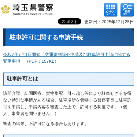
コンテ
検索メ
ンツメ
ニュー
ニュー
更新日：2025年12月25日
駐車許可に関する申請手続
令和7年7月1日開始「交通規制除外申請及び駐車許可申請に関する
変更事項」（PDF：157KB）
駐車許可とは
訪問介護、訪問医療、貨物集配、引っ越し等により駐車せざるを得
ない特別な事情がある場合、駐車場所を管轄する警察署長に駐車許
可を申請し、申請内容を審査した上で、許可する制度です。（個
人、事業者を問いません。）
審査の結果、不許可になる場合もあります。