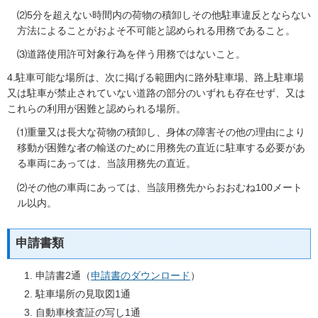
⑵5分を超えない時間内の荷物の積卸しその他駐車違反とならない
方法によることがおよそ不可能と認められる用務であること。
⑶道路使用許可対象行為を伴う用務ではないこと。
4.駐車可能な場所は、次に掲げる範囲内に路外駐車場、路上駐車場
又は駐車が禁止されていない道路の部分のいずれも存在せず、又は
これらの利用が困難と認められる場所。
⑴重量又は長大な荷物の積卸し、身体の障害その他の理由により
移動が困難な者の輸送のために用務先の直近に駐車する必要があ
る車両にあっては、当該用務先の直近。
⑵その他の車両にあっては、当該用務先からおおむね100メート
ル以内。
申請書類
申請書2通（
申請書のダウンロード
）
駐車場所の見取図1通
自動車検査証の写し1通