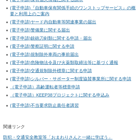
(電子申請)『自動車保有関係手続のワンストップサービス』の概
要と利用上のご案内
(電子申請)ヤード内自動車等関連事業の届出
(電子申請)警備業に関する届出
(電子申請)銃砲刀剣類に関する申請・届出
(電子申請)警察証明に関する申請
(電子申請)規制除外車両の事前届出
(電子申請)危険物法令及び火薬類取締法等に基づく通報
(電子申請)交通規制除外標章に関する申請
(電子申請)シルバー・サポーター制度協賛事業所に関する申請
（電子申請）高齢運転者等標章申請
（電子申請）KEEP38プロジェクトに関する申込み
(電子申請)不当要求防止責任者講習
関連リンク
防犯・交通安全教室等「おまわりさんと一緒に学ぼう」