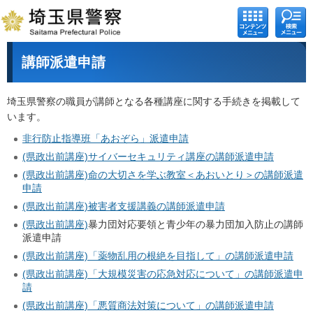
コンテ
検索メ
ンツメ
ニュー
ニュー
講師派遣申請
埼玉県警察の職員が講師となる各種講座に関する手続きを掲載して
います。
非行防止指導班「あおぞら」派遣申請
(県政出前講座)サイバーセキュリティ講座の講師派遣申請
(県政出前講座)命の大切さを学ぶ教室＜あおいとり＞の講師派遣
申請
(県政出前講座)被害者支援講義の講師派遣申請
(県政出前講座)
暴力団対応要領と青少年の暴力団加入防止の講師
派遣申請
(県政出前講座)「薬物乱用の根絶を目指して」の講師派遣申請
(県政出前講座)「大規模災害の応急対応について」の講師派遣申
請
(県政出前講座)「悪質商法対策について」の講師派遣申請