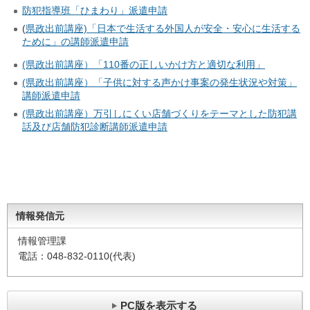
防犯指導班「ひまわり」派遣申請
(
県政出前講座)「日本で生活する外国人が安全・安心に生活する
ために」の講師派遣申請
(県政出前講座）「110番の正しいかけ方と適切な利用」
(県政出前講座）「子供に対する声かけ事案の発生状況や対策」
講師派遣申請
(県政出前講座）万引しにくい店舗づくりをテーマとした防犯講
話及び店舗防犯診断講師派遣申請
情報発信元
情報管理課
電話：048-832-0110(代表)
PC版を表示する