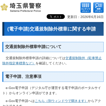
コンテ
検索メ
ンツメ
ニュー
ニュー
更新日：2026年6月16日
(電子申請)交通規制除外標章に関する申請
交通規制除外標章申請について
交通規制除外標章申請の詳細については
交通規制除外（駐車禁止
除外指定車標章など）
を確認してください。
電子申請、注意事項
e-Gov電子申請（デジタル庁が運営する電子申請のポータルサイ
ト）からオンライン申請ができます。
e-Gov電子申請へは
こちら（別ウィンドウで開きます）
からアク