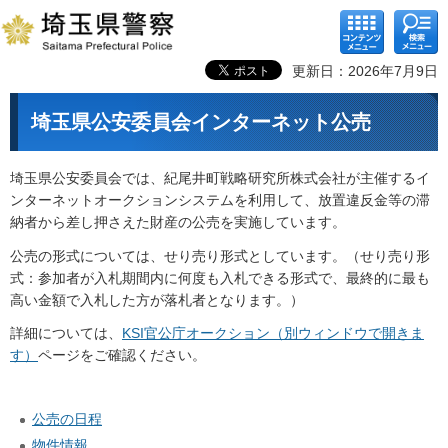
コンテ
検索メ
ンツメ
ニュー
ニュー
更新日：2026年7月9日
埼玉県公安委員会インターネット公売
埼玉県公安委員会では、紀尾井町戦略研究所株式会社が主催するイ
ンターネットオークションシステムを利用して、放置違反金等の滞
納者から差し押さえた財産の公売を実施しています。
公売の形式については、せり売り形式としています。（せり売り形
式：参加者が入札期間内に何度も入札できる形式で、最終的に最も
高い金額で入札した方が落札者となります。）
詳細については、
KSI官公庁オークション（別ウィンドウで開きま
す）
ページをご確認ください。
公売の日程
物件情報