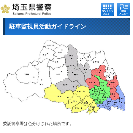
コンテ
検索メ
ンツメ
ニュー
ニュー
駐車監視員活動ガイドライン
委託警察署は色分けされた場所です。