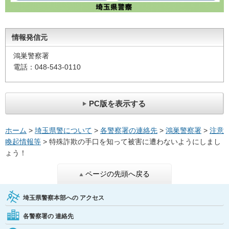
情報発信元
鴻巣警察署
電話：048-543-0110
PC版を表示する
ホーム
>
埼玉県警について
>
各警察署の連絡先
>
鴻巣警察署
>
注意
喚起情報等
> 特殊詐欺の手口を知って被害に遭わないようにしまし
ょう！
ページの先頭へ戻る
埼玉県警察本部への
アクセス
各警察署の
連絡先