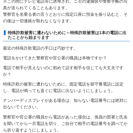
※この間にテレビ電話等に誘導され、ニセの逮捕状や警察手帳の写
真が送られてくることもあります。
警察官を名乗る者の言うとおりに指定口座に預金を振り込むと、そ
の後は一切連絡が取れなくなります。
特殊詐欺被害に遭わないために～特殊詐欺被害は1本の電話に出
たことから始まります
最近の特殊詐欺電話の手口は巧妙です。
電話をかけてきた警察官や官公署の職員は本物ですか？
電話で相手が見えないのに初めて話す相手を信じても大丈夫です
か？
特殊詐欺の被害に遭わないために、固定電話を留守番電話に設定
し、電話が鳴っても直ぐに電話に出ないようにしましょう。
ナンバーディスプレイがある場合は、知らない電話番号には絶対に
出ないでください。
警察官や官公署の職員から電話があった場合は、係員の部署と氏名
を聞いてから一旦電話を切り、ご自分で相手の電話番号を調べてか
ら折り返すようにしましょう。