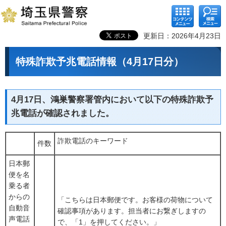
コンテ
検索メ
ンツメ
ニュー
ニュー
更新日：2026年4月23日
特殊詐欺予兆電話情報（4月17日分）
4月17日、鴻巣警察署管内において以下の特殊詐欺予
兆電話が確認されました。
詐欺電話のキーワード
件数
日本郵
便を名
乗る者
からの
「こちらは日本郵便です。お客様の荷物について
自動音
確認事項があります。担当者にお繋ぎしますの
声電話
で、「1」を押してください。」