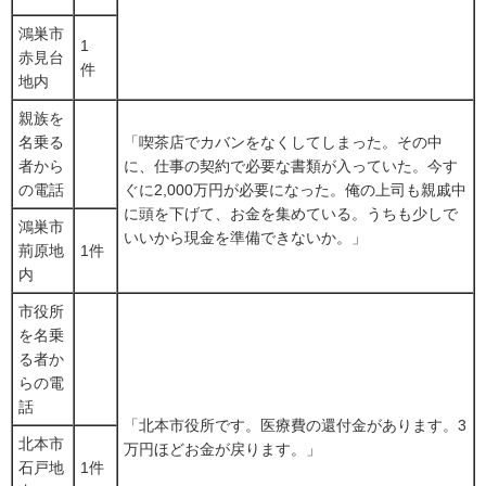
鴻巣市
1
赤見台
件
地内
親族を
名乗る
「喫茶店でカバンをなくしてしまった。その中
者から
に、仕事の契約で必要な書類が入っていた。今す
の電話
ぐに2,000万円が必要になった。俺の上司も親戚中
に頭を下げて、お金を集めている。うちも少しで
鴻巣市
いいから現金を準備できないか。」
荊原地
1件
内
市役所
を名乗
る者か
らの電
話
「北本市役所です。医療費の還付金があります。3
北本市
万円ほどお金が戻ります。」
石戸地
1件