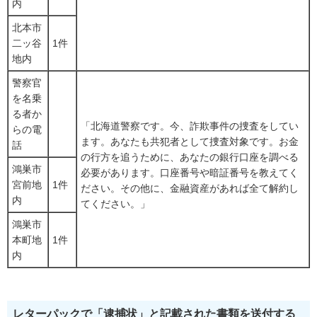
内
北本市
二ッ谷
1件
地内
警察官
を名乗
る者か
「北海道警察です。今、詐欺事件の捜査をしてい
らの電
ます。あなたも共犯者として捜査対象です。お金
話
の行方を追うために、あなたの銀行口座を調べる
鴻巣市
必要があります。口座番号や暗証番号を教えてく
宮前地
1件
ださい。その他に、金融資産があれば全て解約し
内
てください。」
鴻巣市
本町地
1件
内
レターパックで「逮捕状」と記載された書類を送付する