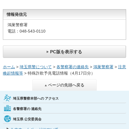
情報発信元
鴻巣警察署
電話：048-543-0110
PC版を表示する
ホーム
>
埼玉県警について
>
各警察署の連絡先
>
鴻巣警察署
>
注意
喚起情報等
> 特殊詐欺予兆電話情報（4月17日分）
ページの先頭へ戻る
埼玉県警察本部への
アクセス
各警察署の
連絡先
埼玉県
公安委員会