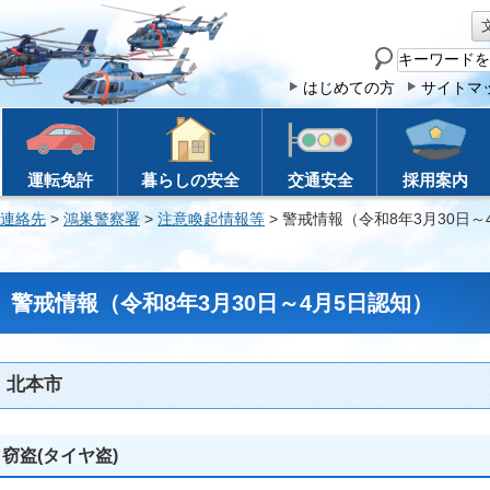
サ
イ
はじめての方
サイトマ
ト
内
検
運転免許
暮らしの安全
交通安全
採用案内
索
連絡先
>
鴻巣警察署
>
注意喚起情報等
> 警戒情報（令和8年3月30日～
警戒情報（令和8年3月30日～4月5日認知）
北本市
窃盗(タイヤ盗)