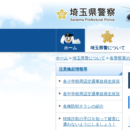
ホーム
埼玉県警について
ホーム
>
埼玉県警について
>
各警察署の
注意喚起情報等
各小学校周辺交通事故発生状況
各中学校周辺交通事故発生状況
各種防犯チラシの紹介
特殊詐欺の手口を知って被害に
遭わないようにしましょう！