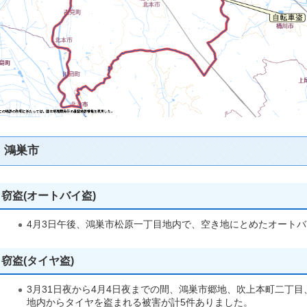
鴻巣市
窃盗(オートバイ盗)
4月3日午後、鴻巣市松原一丁目地内で、空き地にとめたオート
窃盗(タイヤ盗)
3月31日夜から4月4日夜までの間、鴻巣市郷地、吹上本町二丁
地内からタイヤを盗まれる被害が計5件ありました。