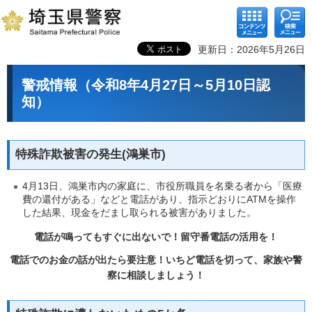
コンテ
検索メ
ンツメ
ニュー
ニュー
更新日：2026年5月26日
警戒情報（令和8年4月27日～5月10日認
知）
特殊詐欺被害の発生(鴻巣市)
4月13日、鴻巣市内の家庭に、市役所職員を名乗る者から「医療
費の還付がある」などと電話があり、指示どおりにATMを操作
した結果、現金をだまし取られる被害がありました。
電話が鳴ってもすぐに出ないで！留守番電話の活用を！
電話でのお金の話が出たら要注意！いちど電話を切って、家族や警
察に相談しましょう！