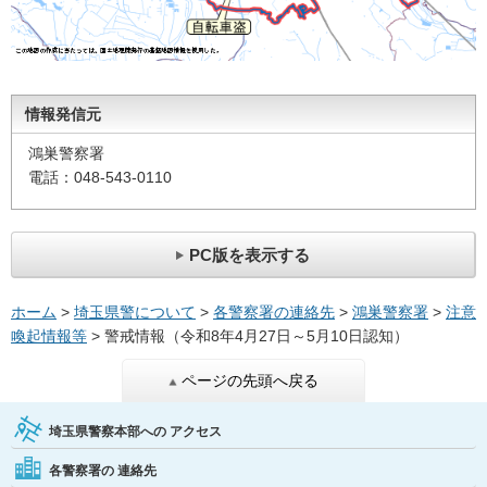
情報発信元
鴻巣警察署
電話：048-543-0110
PC版を表示する
ホーム
>
埼玉県警について
>
各警察署の連絡先
>
鴻巣警察署
>
注意
喚起情報等
> 警戒情報（令和8年4月27日～5月10日認知）
ページの先頭へ戻る
埼玉県警察本部への
アクセス
各警察署の
連絡先