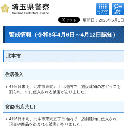
コンテ
検索メ
ンツメ
ニュー
ニュー
更新日：2026年5月1日
警戒情報（令和8年4月6日～4月12日認知）
北本市
住居侵入
4月6日未明、北本市東間五丁目地内で、施設建物の窓ガラスを
割られ、中に侵入される被害がありました。
窃盗(出店荒し)
4月6日未明、北本市東間五丁目地内で、店舗建物に侵入され、
現金や商品を盗まれる被害がありました。