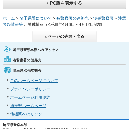
PC版を表示する
ホーム
>
埼玉県警について
>
各警察署の連絡先
>
鴻巣警察署
>
注意
喚起情報等
> 警戒情報（令和8年4月6日～4月12日認知）
ページの先頭へ戻る
埼玉県警察本部への
アクセス
各警察署の
連絡先
埼玉県
公安委員会
このホームページについて
プライバシーポリシー
ホームページ利用規約
埼玉県ホームページ
他機関へのリンク
埼玉県警察本部