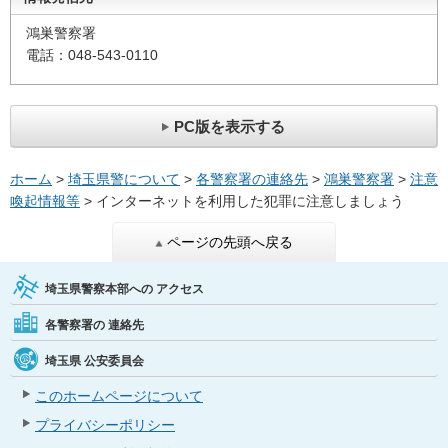
鴻巣警察署
電話：048-543-0110
PC版を表示する
ホーム
>
埼玉県警について
>
各警察署の連絡先
>
鴻巣警察署
>
注意
喚起情報等
> インターネットを利用した犯罪に注意しましょう
ページの先頭へ戻る
埼玉県警察本部への
アクセス
各警察署の
連絡先
埼玉県
公安委員会
このホームページについて
プライバシーポリシー