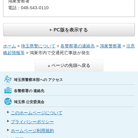
鴻巣警察署
電話：048-543-0110
PC版を表示する
ホーム
>
埼玉県警について
>
各警察署の連絡先
>
鴻巣警察署
>
注意
喚起情報等
> 鴻巣市内で交通死亡事故が発生
ページの先頭へ戻る
埼玉県警察本部への
アクセス
各警察署の
連絡先
埼玉県
公安委員会
このホームページについて
プライバシーポリシー
ホームページ利用規約