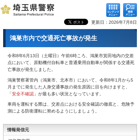
コンテ
検索メ
ンツメ
ニュー
ニュー
更新日：2026年7月8日
鴻巣市内で交通死亡事故が発生
令和8年6月13日（土曜日）午前6時ころ、鴻巣市箕田地内の交差
点において、原動機付自転車と普通乗用自動車が関係する交通死
亡事故が発生しました。
鴻巣警察署管内（鴻巣市、北本市）において、令和8年1月から5
月までに発生した人身交通事故の発生原因に目を向けますと、
「
安全不確認
」が最も多い状況となっています。
車両を運転する際は、交差点における安全確認の徹底と、危険予
測による防衛運転に努めるようにしましょう。
情報発信元