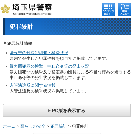
コンテ
検索メ
ンツメ
ニュー
ニュー
犯罪統計
各犯罪統計情報
埼玉県の刑法犯認知・検挙状況
県内で発生した犯罪件数を項目別に掲載しています。
暴力団犯罪の検挙・中止命令等の発出状況
暴力団犯罪の検挙及び指定暴力団員による不当な行為を規制する
中止命令等の発出状況を掲載しています。
入管法違反に関する情報
入管法違反の検挙状況を掲載しています。
PC版を表示する
ホーム
>
暮らしの安全
>
犯罪統計
> 犯罪統計