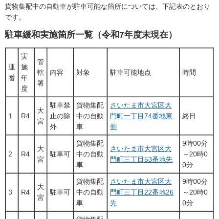
貨物集配中の自動車が駐車可能な箇所については、下記表のとおり
です。
駐車緩和実施箇所一覧（令和7年度末現在）
実
管
連
施
轄
内容
対象
駐車可能地点
時間
番
年
署
度
駐車禁
貨物集配
さいたま市大宮区大
大
1
R4
止の除
中の自動
門町一丁目74番地東
終日
宮
外
車
側
貨物集配
9時00分
大
さいたま市大宮区大
2
R4
駐車可
中の自動
～20時0
宮
門町三丁目53番地先
車
0分
貨物集配
さいたま市大宮区大
9時00分
大
3
R4
駐車可
中の自動
門町三丁目22番地26
～20時0
宮
車
先
0分