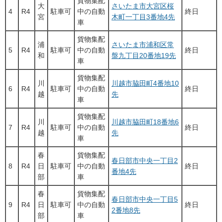
貨物集配
大
さいたま市大宮区桜
4
R4
駐車可
中の自動
終日
宮
木町一丁目3番地4先
車
貨物集配
浦
さいたま市浦和区常
5
R4
駐車可
中の自動
終日
和
盤九丁目20番地19先
車
貨物集配
川
川越市脇田町4番地10
6
R4
駐車可
中の自動
終日
越
先
車
貨物集配
川
川越市脇田町18番地6
7
R4
駐車可
中の自動
終日
越
先
車
春
貨物集配
春日部市中央一丁目2
8
R4
日
駐車可
中の自動
終日
番地4先
部
車
春
貨物集配
春日部市中央一丁目5
9
R4
日
駐車可
中の自動
終日
2番地8先
部
車