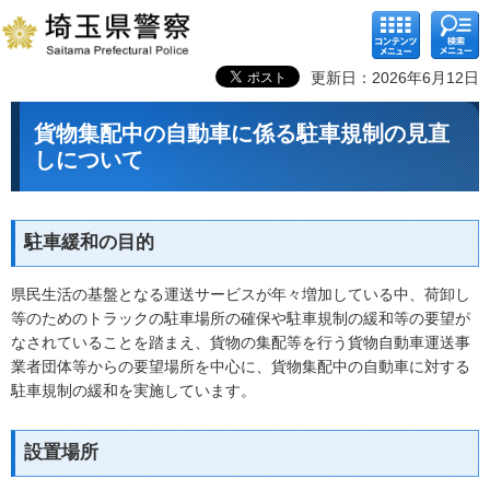
コンテ
検索メ
ンツメ
ニュー
ニュー
更新日：2026年6月12日
貨物集配中の自動車に係る駐車規制の見直
しについて
駐車緩和の目的
県民生活の基盤となる運送サービスが年々増加している中、荷卸し
等のためのトラックの駐車場所の確保や駐車規制の緩和等の要望が
なされていることを踏まえ、貨物の集配等を行う貨物自動車運送事
業者団体等からの要望場所を中心に、貨物集配中の自動車に対する
駐車規制の緩和を実施しています。
設置場所