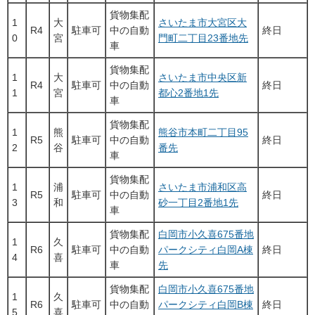
貨物集配
1
大
さいたま市大宮区大
R4
駐車可
中の自動
終日
0
宮
門町二丁目23番地先
車
貨物集配
1
大
さいたま市中央区新
R4
駐車可
中の自動
終日
1
宮
都心2番地1先
車
貨物集配
1
熊
熊谷市本町二丁目95
R5
駐車可
中の自動
終日
2
谷
番先
車
貨物集配
1
浦
さいたま市浦和区高
R5
駐車可
中の自動
終日
3
和
砂一丁目2番地1先
車
貨物集配
白岡市小久喜675番地
1
久
R6
駐車可
中の自動
パークシティ白岡A棟
終日
4
喜
車
先
貨物集配
白岡市小久喜675番地
1
久
R6
駐車可
中の自動
パークシティ白岡B棟
終日
5
喜