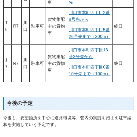
車
先
川口市本町四丁目2番
貨物集配
8号先から
1
川
R7
駐車可
中の貨物
終日
6
口
川口市本町四丁目5番
車
26号先まで（200m）
川口市本町四丁目13
貨物集配
番3号先から
1
川
R7
駐車可
中の貨物
終日
7
口
川口市本町四丁目6番
車
10号先まで（100m）
今後の予定
今後も、要望箇所を中心に道路環境等、管内の実態を踏まえ駐車緩
和を実施していく予定です。