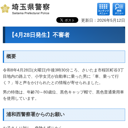
コンテ
検索メ
ンツメ
ニュー
ニュー
更新日：2026年5月12日
【4月28日発生】不審者
概要
令和8年4月28日(火曜日)午後3時30分ころ、さいたま市桜区町谷3丁
目地内の路上で、小学女児が自動車に乗った男に「車、乗って行
く？」等と声をかけられたとの情報が寄せられました。
男の特徴は、年齢70～80歳位、黒色キャップ帽で、黒色普通乗用車
を使用しています。
浦和西警察署からのお願い