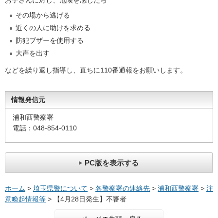
お子さんに対し、危険を感じたら
その場から逃げる
近くの人に助けを求める
防犯ブザーを使用する
大声を出す
などを繰り返し指導し、直ちに110番通報をお願いします。
情報発信元
浦和西警察署
電話：048-854-0110
PC版を表示する
ホーム
>
埼玉県警について
>
各警察署の連絡先
>
浦和西警察署
>
注
意喚起情報等
> 【4月28日発生】不審者